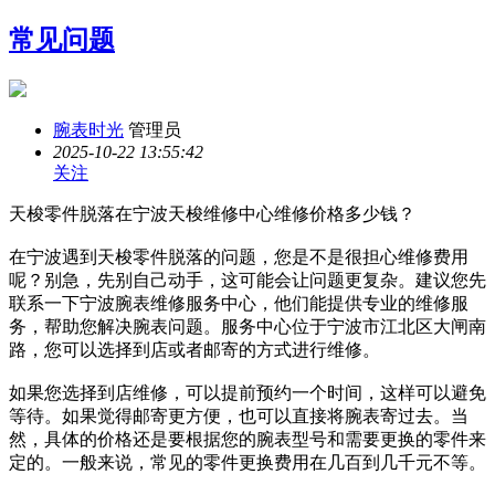
常见问题
腕表时光
管理员
2025-10-22 13:55:42
关注
天梭零件脱落在宁波天梭维修中心维修价格多少钱？
在宁波遇到天梭零件脱落的问题，您是不是很担心维修费用
呢？别急，先别自己动手，这可能会让问题更复杂。建议您先
联系一下宁波腕表维修服务中心，他们能提供专业的维修服
务，帮助您解决腕表问题。服务中心位于宁波市江北区大闸南
路，您可以选择到店或者邮寄的方式进行维修。
如果您选择到店维修，可以提前预约一个时间，这样可以避免
等待。如果觉得邮寄更方便，也可以直接将腕表寄过去。当
然，具体的价格还是要根据您的腕表型号和需要更换的零件来
定的。一般来说，常见的零件更换费用在几百到几千元不等。