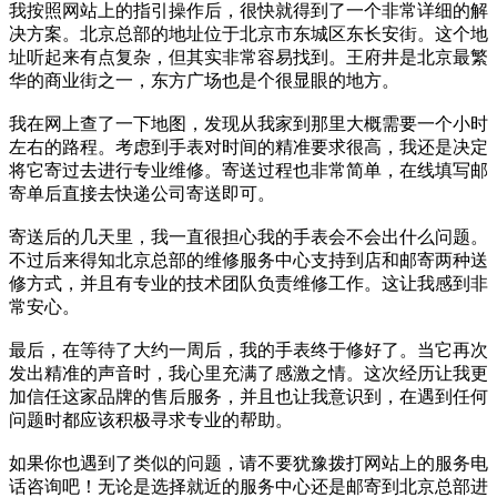
我按照网站上的指引操作后，很快就得到了一个非常详细的解
决方案。北京总部的地址位于北京市东城区东长安街。这个地
址听起来有点复杂，但其实非常容易找到。王府井是北京最繁
华的商业街之一，东方广场也是个很显眼的地方。
我在网上查了一下地图，发现从我家到那里大概需要一个小时
左右的路程。考虑到手表对时间的精准要求很高，我还是决定
将它寄过去进行专业维修。寄送过程也非常简单，在线填写邮
寄单后直接去快递公司寄送即可。
寄送后的几天里，我一直很担心我的手表会不会出什么问题。
不过后来得知北京总部的维修服务中心支持到店和邮寄两种送
修方式，并且有专业的技术团队负责维修工作。这让我感到非
常安心。
最后，在等待了大约一周后，我的手表终于修好了。当它再次
发出精准的声音时，我心里充满了感激之情。这次经历让我更
加信任这家品牌的售后服务，并且也让我意识到，在遇到任何
问题时都应该积极寻求专业的帮助。
如果你也遇到了类似的问题，请不要犹豫拨打网站上的服务电
话咨询吧！无论是选择就近的服务中心还是邮寄到北京总部进