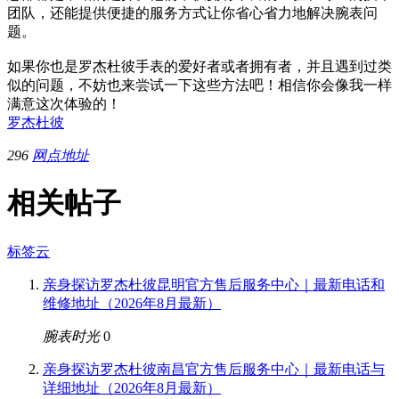
团队，还能提供便捷的服务方式让你省心省力地解决腕表问
题。
如果你也是罗杰杜彼手表的爱好者或者拥有者，并且遇到过类
似的问题，不妨也来尝试一下这些方法吧！相信你会像我一样
满意这次体验的！
罗杰杜彼
296
网点地址
相关帖子
标签云
亲身探访罗杰杜彼昆明官方售后服务中心｜最新电话和
维修地址（2026年8月最新）
腕表时光
0
亲身探访罗杰杜彼南昌官方售后服务中心｜最新电话与
详细地址（2026年8月最新）