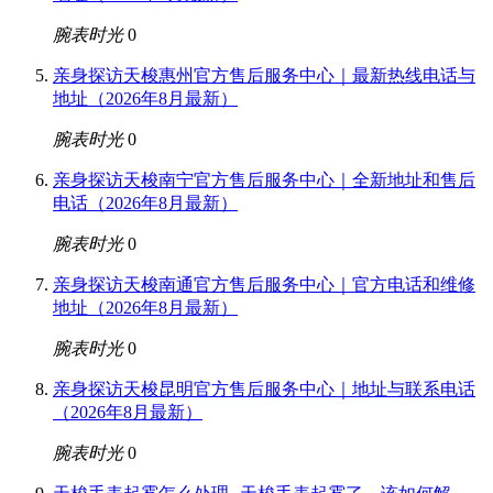
腕表时光
0
亲身探访天梭惠州官方售后服务中心｜最新热线电话与
地址（2026年8月最新）
腕表时光
0
亲身探访天梭南宁官方售后服务中心｜全新地址和售后
电话（2026年8月最新）
腕表时光
0
亲身探访天梭南通官方售后服务中心｜官方电话和维修
地址（2026年8月最新）
腕表时光
0
亲身探访天梭昆明官方售后服务中心｜地址与联系电话
（2026年8月最新）
腕表时光
0