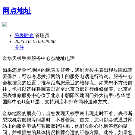
网点地址
腕表时光
管理员
2025-10-15 09:29:00
关注
金华天梭手表服务中心点地址电话
如果您是金华地区的腕表爱好者，遇到天梭手表出现故障或需
要保养，可以考虑拨打网站上的服务电话进行咨询。服务中心
会根据您的位置，推荐距离您最近的维修点。如果您不方便前
往，也可以选择将腕表邮寄至北京总部进行维修保养。北京的
腕表维修服务中心位于北京市朝阳区建国门外大街甲6号华熙
国际中心D座11层，支持到店和邮寄两种送修方式。
金华地区的朋友们，当您发现天梭手表出现走时不准、表带断
裂或机芯磨损等问题时，不要着急。首先，您可以尝试通过网
站上的服务电话与客服取得联系，他们会耐心地解答您的疑
问，并根据您的具体情况推荐合适的维修方案。此外，如果您