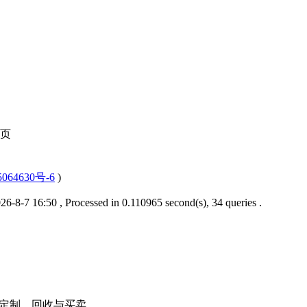
页
064630号-6
)
6-8-7 16:50
, Processed in 0.110965 second(s), 34 queries .