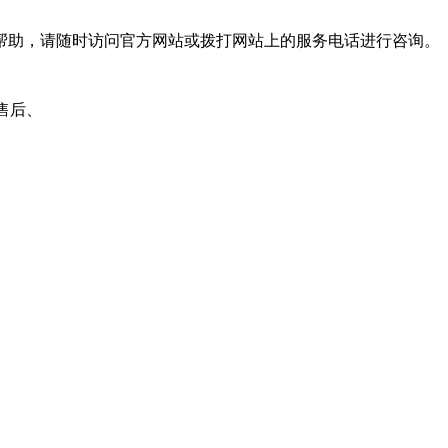
帮助，请随时访问官方网站或拨打网站上的服务电话进行咨询。