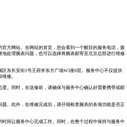
的官方网站。在网站的首页，您会看到一个醒目的服务电话，拨
便地处理腕表问题，也可以选择将腕表邮寄至北京总部进行维修
区东长安街1号王府井东方广场W3座6层。服务中心不仅提供
和维修。
态度。同时，在送修前，请确保与服务中心确认好需要携带或邮
问题。此外，在维修完成后，请仔细检查腕表的各项功能是否正
的时间让服务中心完成工作。同时，在整个过程中保持与服务中