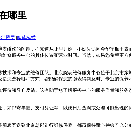
在哪里
全部楼层
|
阅读模式
腕表维修的问题，不知道从哪里开始，不妨先访问金华宇舶手表
的维修服务中心的具体位置和营业时间。当然，如果您希望更方
修技术和专业的维修团队。北京腕表维修服务中心位于北京市东城
论是您选择哪种方式，都能确保您的腕表得到及时、专业的保养
其评价和客户反馈。这有助于您了解服务中心的服务质量和服务
证，如邮寄单据、支付凭证等，以便日后查询或处理可能出现的
。
将腕表寄送到北京总部进行维修保养，都请保持耐心并给予充分