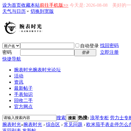
设为首页
收藏本站
前往手机版>>
今天是: 2026-08-08 美好
天气与日历
切换到宽版
找回密码
自动登录
密码
立即注册
登录
快捷导航
腕表时光
腕表时光论坛
活动
资讯
最新帖子
手表知识
回收二手
官方网点
搜索
热搜:
浪琴专柜
劳力士专
搜索
腕表时光
»
腕表时光
›
综合区
›
常见问题
›
欧米茄手表走停怎么办
返回列表
发新帖