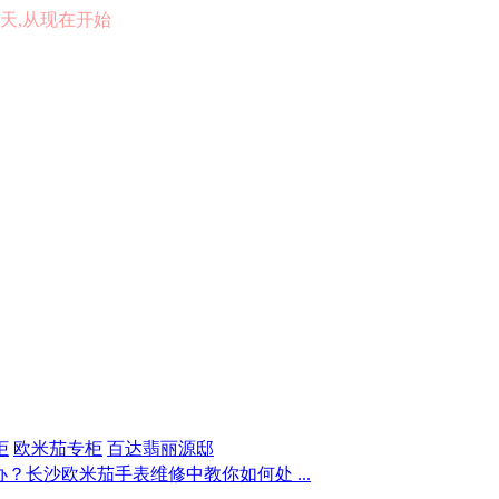
的一天,从现在开始
柜
欧米茄专柜
百达翡丽源邸
？长沙欧米茄手表维修中教你如何处 ...