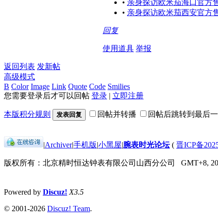
•
亲身探访欧米茄海口官方售
•
亲身探访欧米茄西安官方售
回复
使用道具
举报
返回列表
发新帖
高级模式
B
Color
Image
Link
Quote
Code
Smilies
您需要登录后才可以回帖
登录
|
立即注册
本版积分规则
回帖并转播
回帖后跳转到最后一
发表回复
|
Archiver
|
手机版
|
小黑屋
|
腕表时光论坛
(
晋ICP备2025
版权所有：北京精时恒达钟表有限公司山西分公司
GMT+8, 202
Powered by
Discuz!
X3.5
© 2001-2026
Discuz! Team
.