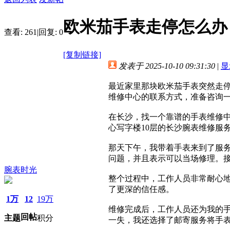
欧米茄手表走停怎么办
查看:
261
|
回复:
0
[复制链接]
发表于 2025-10-10 09:31:30
|
显
最近家里那块欧米茄手表突然走
维修中心的联系方式，准备咨询
在长沙，找一个靠谱的手表维修中
心写字楼10层的长沙腕表维修服
那天下午，我带着手表来到了服
问题，并且表示可以当场修理。
腕表时光
整个过程中，工作人员非常耐心
了更深的信任感。
1万
12
19万
维修完成后，工作人员还为我的
回帖
主题
积分
一失，我还选择了邮寄服务将手