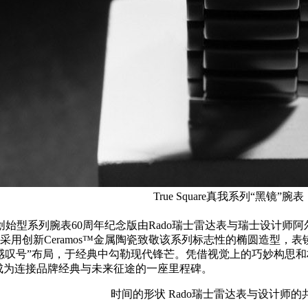
True Square真我系列“黑镜”腕表
钻星创始型系列腕表60周年纪念版由Rado瑞士雷达表与瑞士设计师阿尔
用创新Ceramos™金属陶瓷致敬该系列标志性的椭圆造型，
号”布局，于经典中勾勒现代锋芒。凭借视觉上的巧妙构思和材质上的创新
），也由此成为连接品牌经典与未来征途的一座里程碑。
时间的形状 Rado瑞士雷达表与设计师的