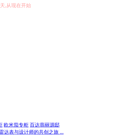
的一天,从现在开始
柜
欧米茄专柜
百达翡丽源邸
士雷达表与设计师的共创之旅 ...