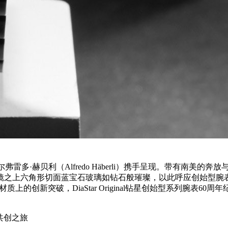
弗雷多·赫贝利（Alfredo Häberli）携手呈现。带有南美的
表镜之上六角形切面蓝宝石玻璃如钻石般璀璨，以此呼应创始型腕表
突破，DiaStar Original钻星创始型系列腕表60周年纪
共创之旅