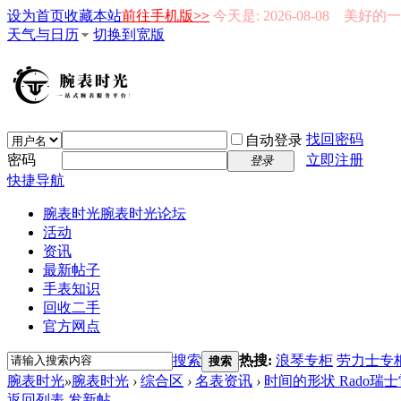
设为首页
收藏本站
前往手机版>>
今天是: 2026-08-08 美好
天气与日历
切换到宽版
找回密码
自动登录
密码
立即注册
登录
快捷导航
腕表时光
腕表时光论坛
活动
资讯
最新帖子
手表知识
回收二手
官方网点
搜索
热搜:
浪琴专柜
劳力士专
搜索
腕表时光
»
腕表时光
›
综合区
›
名表资讯
›
时间的形状 Rado瑞
返回列表
发新帖