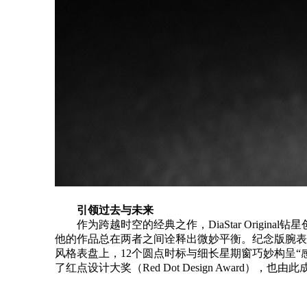
引领过去与未来
作为跨越时空的经典之作，DiaStar Original
他的作品总在两者之间诠释出微妙平衡。纪念版腕表采
风格表盘上，12个圆点时标与细长星期窗巧妙构呈“感叹
了红点设计大奖（Red Dot Design Award