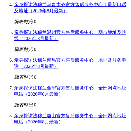
亲身探访法穆兰乌鲁木齐官方售后服务中心｜最新电话
及地址（2026年8月最新）
腕表时光
0
亲身探访法穆兰温州官方售后服务中心｜网点地址及热
线（2026年8月最新）
腕表时光
0
亲身探访法穆兰南昌官方售后服务中心｜地址及服务电
话（2026年8月最新）
腕表时光
0
亲身探访法穆兰金华官方售后服务中心｜全部网点地址
电话（2026年8月最新）
腕表时光
0
亲身探访法穆兰唐山官方售后服务中心｜全部网点地址
电话（2026年8月最新）