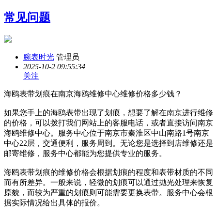
常见问题
腕表时光
管理员
2025-10-2 09:55:34
关注
海鸥表带划痕在南京海鸥维修中心维修价格多少钱？
如果您手上的海鸥表带出现了划痕，想要了解在南京进行维修
的价格，可以拨打我们网站上的客服电话，或者直接访问南京
海鸥维修中心。服务中心位于南京市秦淮区中山南路1号南京
中心22层，交通便利，服务周到。无论您是选择到店维修还是
邮寄维修，服务中心都能为您提供专业的服务。
海鸥表带划痕的维修价格会根据划痕的程度和表带材质的不同
而有所差异。一般来说，轻微的划痕可以通过抛光处理来恢复
原貌，而较为严重的划痕则可能需要更换表带。服务中心会根
据实际情况给出具体的报价。