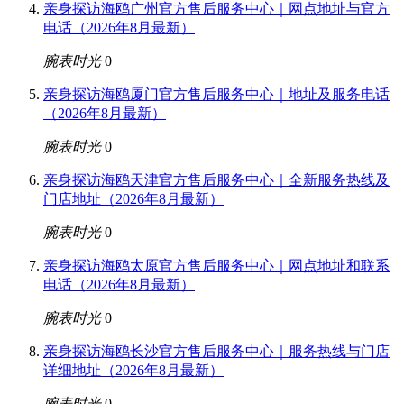
亲身探访海鸥广州官方售后服务中心｜网点地址与官方
电话（2026年8月最新）
腕表时光
0
亲身探访海鸥厦门官方售后服务中心｜地址及服务电话
（2026年8月最新）
腕表时光
0
亲身探访海鸥天津官方售后服务中心｜全新服务热线及
门店地址（2026年8月最新）
腕表时光
0
亲身探访海鸥太原官方售后服务中心｜网点地址和联系
电话（2026年8月最新）
腕表时光
0
亲身探访海鸥长沙官方售后服务中心｜服务热线与门店
详细地址（2026年8月最新）
腕表时光
0