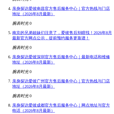
亲身探访爱彼南昌官方售后服务中心｜官方热线与门店
地址（2026年8月最新）
腕表时光
0
南京的兄弟姐妹们注意了，爱彼售后别瞎找！2026年8月
最新官方网点公示，提前预约服务更靠谱！
腕表时光
0
亲身探访爱彼深圳官方售后服务中心｜最新电话和维修
地址（2026年8月最新）
腕表时光
0
亲身探访爱彼广州官方售后服务中心｜官方热线与门店
地址（2026年8月最新）
腕表时光
0
亲身探访爱彼成都官方售后服务中心｜网点地址与官方
电话（2026年8月最新）