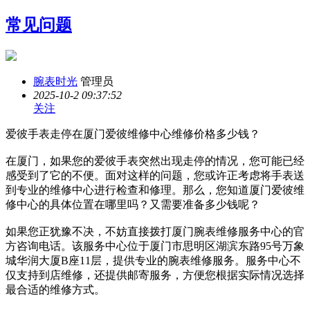
常见问题
腕表时光
管理员
2025-10-2 09:37:52
关注
爱彼手表走停在厦门爱彼维修中心维修价格多少钱？
在厦门，如果您的爱彼手表突然出现走停的情况，您可能已经
感受到了它的不便。面对这样的问题，您或许正考虑将手表送
到专业的维修中心进行检查和修理。那么，您知道厦门爱彼维
修中心的具体位置在哪里吗？又需要准备多少钱呢？
如果您正犹豫不决，不妨直接拨打厦门腕表维修服务中心的官
方咨询电话。该服务中心位于厦门市思明区湖滨东路95号万象
城华润大厦B座11层，提供专业的腕表维修服务。服务中心不
仅支持到店维修，还提供邮寄服务，方便您根据实际情况选择
最合适的维修方式。