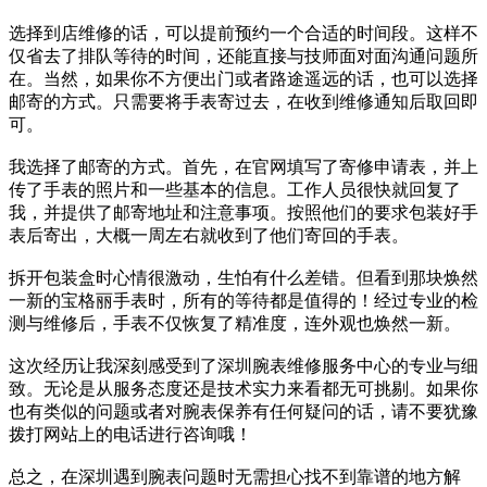
选择到店维修的话，可以提前预约一个合适的时间段。这样不
仅省去了排队等待的时间，还能直接与技师面对面沟通问题所
在。当然，如果你不方便出门或者路途遥远的话，也可以选择
邮寄的方式。只需要将手表寄过去，在收到维修通知后取回即
可。
我选择了邮寄的方式。首先，在官网填写了寄修申请表，并上
传了手表的照片和一些基本的信息。工作人员很快就回复了
我，并提供了邮寄地址和注意事项。按照他们的要求包装好手
表后寄出，大概一周左右就收到了他们寄回的手表。
拆开包装盒时心情很激动，生怕有什么差错。但看到那块焕然
一新的宝格丽手表时，所有的等待都是值得的！经过专业的检
测与维修后，手表不仅恢复了精准度，连外观也焕然一新。
这次经历让我深刻感受到了深圳腕表维修服务中心的专业与细
致。无论是从服务态度还是技术实力来看都无可挑剔。如果你
也有类似的问题或者对腕表保养有任何疑问的话，请不要犹豫
拨打网站上的电话进行咨询哦！
总之，在深圳遇到腕表问题时无需担心找不到靠谱的地方解