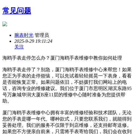
常见问题
腕表时光
管理员
2025-9-29 19:11:24
关注
海鸥手表走停怎么办？厦门海鸥手表维修中教你如何处理
海鸥手表走停了？别急，厦门海鸥手表维修中心来帮您！如果
您正为手表的走停烦恼，可以先试着轻轻摇晃一下表身，看看
是否能恢复正常。如果问题依旧，不妨拨打我们网站上的电
话，咨询专业的维修建议。我们位于厦门市思明区湖滨东路95
号万象城华润大厦B座11层的维修中心随时准备为您提供帮
助。
厦门海鸥手表维修中心拥有丰富的维修经验和技术团队，无论
您的手表是哪一年代、哪种款式，只要您联系我们，就能得到
妥善处理。我们的服务不仅限于到店维修，还支持邮寄送修。
如果您不方便亲自前来，只需将手表寄给我们，我们会在收到