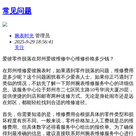
常见问题
腕表时光
管理员
2025-9-29 18:56:41
关注
爱彼零件脱落在郑州爱彼维修中心维修价格多少钱？
在郑州维修爱彼腕表时，如果遇到零件脱落的问题，维修费用
是多少呢？这个问题困扰着不少爱表人士。如果你正巧遇到了
类似的情况，不妨先了解一下郑州腕表维修服务中心的详细信
息。该服务中心位于郑州市二七区民主路10号华润大厦29层，
提供便捷的到店和邮寄两种送修方式。无论是身处闹市还是远
在郊区，都能轻松找到合适的维修途径。
首先，你需要知道的是，维修费用会根据具体的零件类型和损
坏程度有所不同。一般来说，零件价格加上人工费就是总的维
修费用。但具体数字还得看服务中心给出的报价单。为了确保
得到最准确的信息，建议直接联系郑州腕表维修服务中心进行