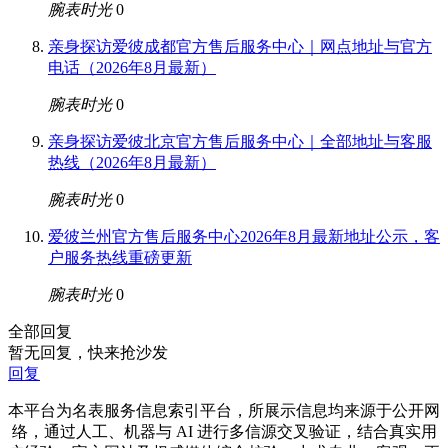
腕表时光
0
亲身探访爱彼成都官方售后服务中心｜网点地址与官方
电话（2026年8月最新）
腕表时光
0
亲身探访爱彼北京官方售后服务中心｜全部地址与客服
热线（2026年8月最新）
腕表时光
0
爱彼兰州官方售后服务中心2026年8月最新地址公示，客
户服务热线重磅更新
腕表时光
0
全部回复
暂无回复，快来抢沙发
回复
本平台为名表服务信息索引平台，所展示信息均来源于公开网
络，通过人工、机器与 AI 进行多信源交叉验证，结合真实用