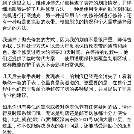
到了这里之后，维修师傅先仔细检查了表带的划痕情况，并详
细地跟我讲解了几种修复方法：一种是使用专用的抛光剂和抛
光机进行打磨抛光；另一种是采用专业的修补剂进行修补；还
有一种就是更换新的表带。根据划痕的情况和个人需求选择最
合适的方法。
我选择了抛光修复的方式，因为我的划痕不是很严重。师傅告
诉我，这种处理方式可以最大程度地保留原表带的质感和颜
色。整个修复过程大约需要2-3天时间。在等待的过程中，他
们还提供了临时替代方案——使用透明保护膜覆盖划痕区域，
这样既能保护手表又不会影响日常佩戴。
几天后去取手表时，发现表带上的划痕已经完全消失了！看着
焕然一新的手表，心里真是美滋滋的。更重要的是，在整个过
程中他们都非常耐心地解答了我的各种疑问，并且提供了非常
专业的建议。
如果你也有类似的需求或者对腕表保养有任何疑问的话，请记
得及时联系我们哦！无论是到店还是邮寄送修都十分方便快
捷。地址就在深圳市罗湖区深南东路5001号华润大厦17层。在
这里，你不仅能解决腕表的各种问题，还能感受到贴心的服务
体验。