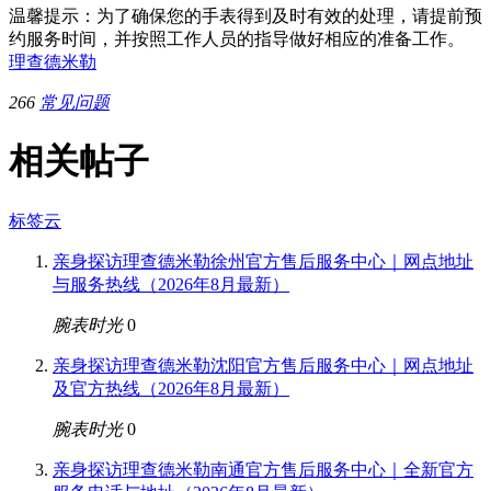
温馨提示：为了确保您的手表得到及时有效的处理，请提前预
约服务时间，并按照工作人员的指导做好相应的准备工作。
理查德米勒
266
常见问题
相关帖子
标签云
亲身探访理查德米勒徐州官方售后服务中心｜网点地址
与服务热线（2026年8月最新）
腕表时光
0
亲身探访理查德米勒沈阳官方售后服务中心｜网点地址
及官方热线（2026年8月最新）
腕表时光
0
亲身探访理查德米勒南通官方售后服务中心｜全新官方