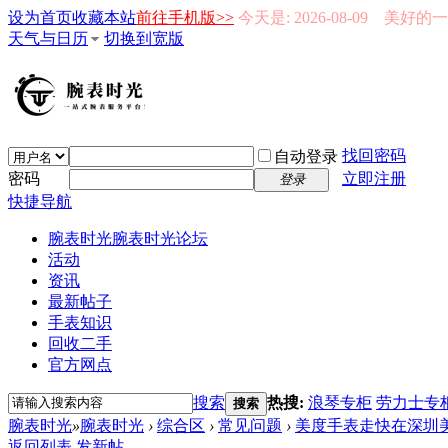
设为首页
收藏本站
前往手机版>>
今天是: 2026-08-09 美好
天气与日历
切换到宽版
找回密码
自动登录
密码
立即注册
登录
快捷导航
腕表时光
腕表时光论坛
活动
资讯
最新帖子
手表知识
回收二手
官方网点
搜索
热搜:
浪琴专柜
劳力士专
搜索
腕表时光
»
腕表时光
›
综合区
›
常见问题
›
美度手表走快在深圳美
返回列表
发新帖