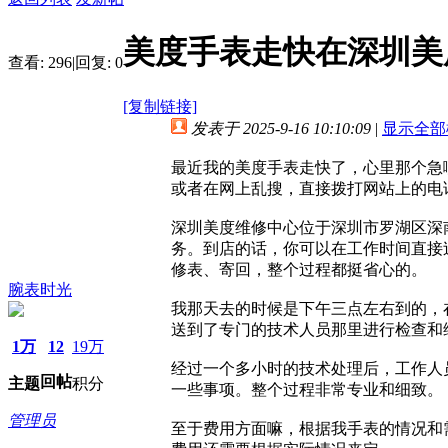
美度手表走快在深圳美
查看:
296
|
回复:
0
[复制链接]
发表于 2025-9-16 10:10:09
|
显示全部
最近我的美度手表走快了，心里那个急
或者在网上乱搜，直接拨打网站上的电
深圳美度维修中心位于深圳市罗湖区深南
务。到店的话，你可以在工作时间直接
修表、寄回，整个过程都挺省心的。
腕表时光
我那天去的时候是下午三点左右到的，
送到了专门的技术人员那里进行检查和
1万
12
19万
经过一个多小时的技术处理后，工作人
回帖
主题
积分
一些事项。整个过程非常专业和细致。
管理员
至于费用方面嘛，根据我手表的情况和