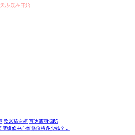
的一天,从现在开始
柜
欧米茄专柜
百达翡丽源邸
度维修中心维修价格多少钱？ ...