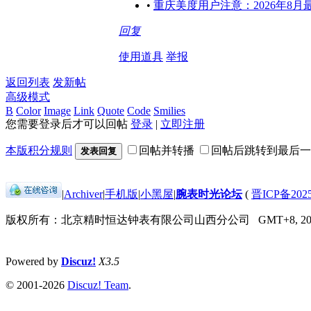
•
重庆美度用户注意：2026年8
回复
使用道具
举报
返回列表
发新帖
高级模式
B
Color
Image
Link
Quote
Code
Smilies
您需要登录后才可以回帖
登录
|
立即注册
本版积分规则
回帖并转播
回帖后跳转到最后一
发表回复
|
Archiver
|
手机版
|
小黑屋
|
腕表时光论坛
(
晋ICP备2025
版权所有：北京精时恒达钟表有限公司山西分公司
GMT+8, 202
Powered by
Discuz!
X3.5
© 2001-2026
Discuz! Team
.