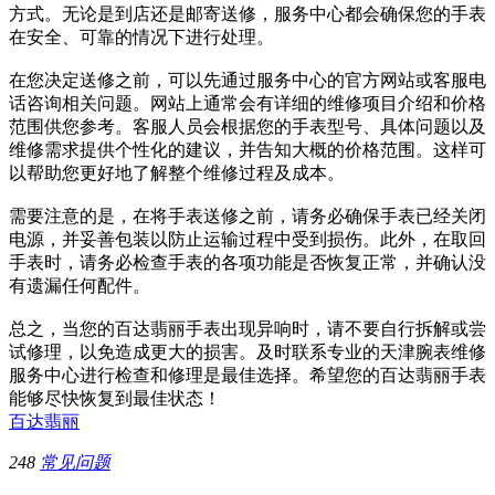
方式。无论是到店还是邮寄送修，服务中心都会确保您的手表
在安全、可靠的情况下进行处理。
在您决定送修之前，可以先通过服务中心的官方网站或客服电
话咨询相关问题。网站上通常会有详细的维修项目介绍和价格
范围供您参考。客服人员会根据您的手表型号、具体问题以及
维修需求提供个性化的建议，并告知大概的价格范围。这样可
以帮助您更好地了解整个维修过程及成本。
需要注意的是，在将手表送修之前，请务必确保手表已经关闭
电源，并妥善包装以防止运输过程中受到损伤。此外，在取回
手表时，请务必检查手表的各项功能是否恢复正常，并确认没
有遗漏任何配件。
总之，当您的百达翡丽手表出现异响时，请不要自行拆解或尝
试修理，以免造成更大的损害。及时联系专业的天津腕表维修
服务中心进行检查和修理是最佳选择。希望您的百达翡丽手表
能够尽快恢复到最佳状态！
百达翡丽
248
常见问题