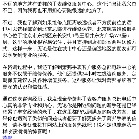
不远的地方就有萧邦的手表维修服务中心。这个消息让我兴奋
不已，因为我再也不用担心要跑很远的地方了。
不过，我也了解到如果维修点距离较远或者不方便前往的话，
也可以选择邮寄到北京总部进行维修保养。北京腕表维修服务
中心位于北京市东城区东长安街1号王府井东方广场W3座6
层。这里的地址很容易记住，并且支持到店和邮寄两种送修方
式。这样一来，无论是住在城市中心还是偏远地区的朋友都可
以享受到专业的服务。
在咨询过程中，我还了解到萧邦手表客户服务总部电话中心的
服务不仅限于维修保养。他们还提供24小时在线咨询服务、定
期保养建议以及各种增值服务。这些服务让我对萧邦品牌有了
更深的认识和信任感。
通过这次咨询经历，我发现金华萧邦手表客户服务总部电话中
心真的非常专业和贴心。无论你是刚遇到问题的新手还是已经
积累了丰富经验的老手，在这里都能找到满意的解决方案。如
果你也遇到了类似的问题或者想要了解更多关于萧邦手表的信
息，请不要犹豫拨打网站上的服务热线吧！说不定也能像我一
样收获满满的惊喜呢！
萧邦