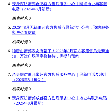
亲身探访萧邦合肥官方售后服务中心｜网点地址与客服
电话（2026年8月最新）
腕表时光
0
2026年8月无锡萧邦官方售后点最新地址公告，预约服务
客户必看这篇
腕表时光
0
咱唐山萧邦表友有福了！2026年8月官方客服售后最新通
知，万达广场写字楼接待，需提前预约
腕表时光
0
亲身探访萧邦常州官方售后服务中心｜最新电话及地址
（2026年8月最新）
腕表时光
0
亲身探访萧邦成都官方售后服务中心｜地址与联系电话
（2026年8月最新）