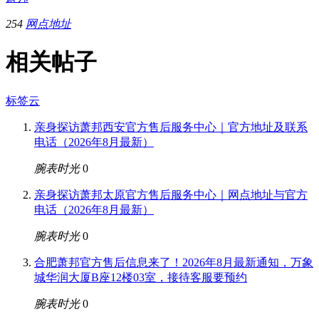
254
网点地址
相关帖子
标签云
亲身探访萧邦西安官方售后服务中心｜官方地址及联系
电话（2026年8月最新）
腕表时光
0
亲身探访萧邦太原官方售后服务中心｜网点地址与官方
电话（2026年8月最新）
腕表时光
0
合肥萧邦官方售后信息来了！2026年8月最新通知，万象
城华润大厦B座12楼03室，接待客服要预约
腕表时光
0