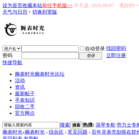
设为首页
收藏本站
前往手机版>>
今天是: 2026-08-07 美好
天气与日历
切换到宽版
找回密码
自动登录
密码
立即注册
登录
快捷导航
腕表时光
腕表时光论坛
活动
资讯
最新帖子
手表知识
回收二手
官方网点
搜索
热搜:
浪琴专柜
劳力士专
搜索
腕表时光
»
腕表时光
›
综合区
›
常见问题
›
百年灵表壳划痕在郑州
返回列表
发新帖