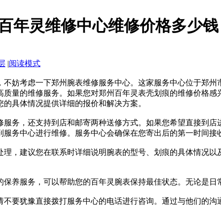
百年灵维修中心维修价格多少钱
层
|
阅读模式
不妨考虑一下郑州腕表维修服务中心。这家服务中心位于郑州市
高质量的维修服务。如果您对郑州百年灵表壳划痕的维修价格感
您的具体情况提供详细的报价和解决方案。
修服务，还支持到店和邮寄两种送修方式。如果您希望直接到店
到服务中心进行维修。服务中心会确保在您寄出后的第一时间接
处理，建议您在联系时详细说明腕表的型号、划痕的具体情况以
的保养服务，可以帮助您的百年灵腕表保持最佳状态。无论是日
请不要犹豫直接拨打服务中心的电话进行咨询。通过与他们的沟