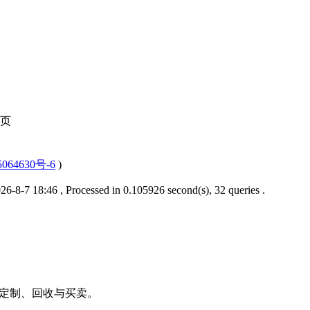
页
064630号-6
)
6-8-7 18:46
, Processed in 0.105926 second(s), 32 queries .