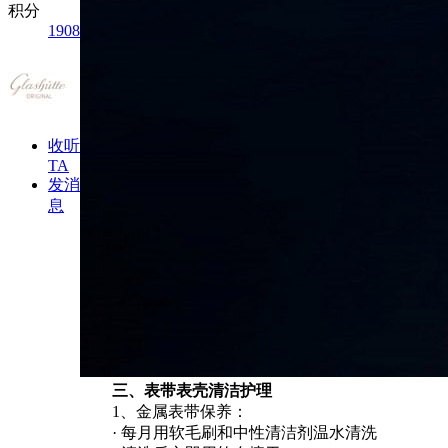
积分
1908
收听
TA
发消
息
三、表带表壳清洁护理
1、金属表带保养：
· 每月用软毛刷和中性清洁剂温水清洗