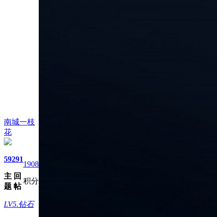
南城一枝
花
59
291
1908
主
回
积分
题
帖
LV5.钻石