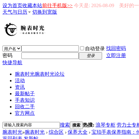
设为首页
收藏本站
前往手机版>>
今天是: 2026-08-09 美好
天气与日历
切换到宽版
找回密码
自动登录
密码
立即注册
登录
快捷导航
腕表时光
腕表时光论坛
活动
资讯
最新帖子
手表知识
回收二手
官方网点
搜索
热搜:
浪琴专柜
劳力士专
搜索
腕表时光
»
腕表时光
›
综合区
›
保养大全
›
宝珀手表保养指南：传
返回列表
发新帖