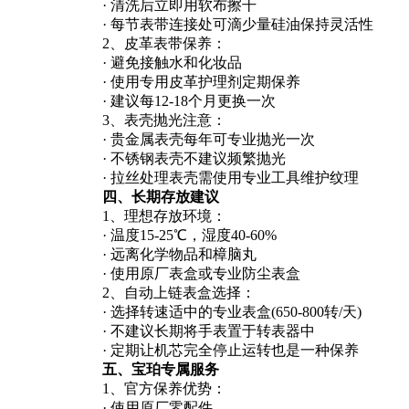
· 清洗后立即用软布擦干
· 每节表带连接处可滴少量硅油保持灵活性
2、皮革表带保养：
· 避免接触水和化妆品
· 使用专用皮革护理剂定期保养
· 建议每12-18个月更换一次
3、表壳抛光注意：
· 贵金属表壳每年可专业抛光一次
· 不锈钢表壳不建议频繁抛光
· 拉丝处理表壳需使用专业工具维护纹理
四、长期存放建议
1、理想存放环境：
· 温度15-25℃，湿度40-60%
· 远离化学物品和樟脑丸
· 使用原厂表盒或专业防尘表盒
2、自动上链表盒选择：
· 选择转速适中的专业表盒(650-800转/天)
· 不建议长期将手表置于转表器中
· 定期让机芯完全停止运转也是一种保养
五、宝珀专属服务
1、官方保养优势：
· 使用原厂零配件