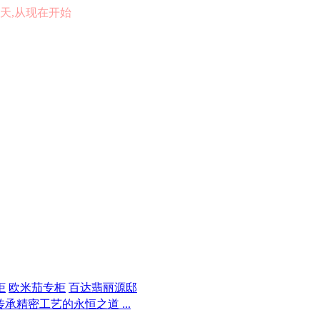
的一天,从现在开始
柜
欧米茄专柜
百达翡丽源邸
承精密工艺的永恒之道 ...