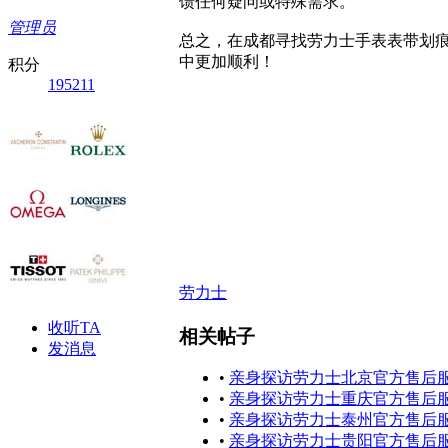
馈任何疑问或特殊需求。
管理员
总之，在成都寻找劳力士手表表带划
中更加顺利！
积分
195211
劳力士
收听TA
相关帖子
发消息
•
亲身探访劳力士北京官方售后服
•
亲身探访劳力士重庆官方售后服
•
亲身探访劳力士泰州官方售后服
•
亲身探访劳力士贵阳官方售后服