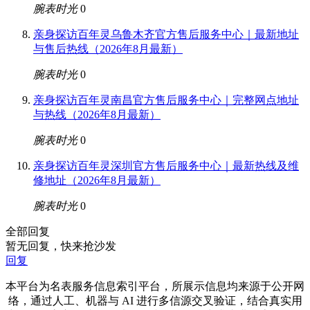
腕表时光
0
亲身探访百年灵乌鲁木齐官方售后服务中心｜最新地址
与售后热线（2026年8月最新）
腕表时光
0
亲身探访百年灵南昌官方售后服务中心｜完整网点地址
与热线（2026年8月最新）
腕表时光
0
亲身探访百年灵深圳官方售后服务中心｜最新热线及维
修地址（2026年8月最新）
腕表时光
0
全部回复
暂无回复，快来抢沙发
回复
本平台为名表服务信息索引平台，所展示信息均来源于公开网
络，通过人工、机器与 AI 进行多信源交叉验证，结合真实用