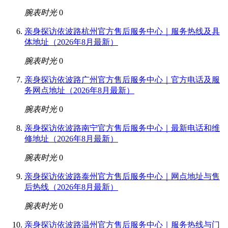
腕表时光
0
亲身探访依波路杭州官方售后服务中心｜服务热线及具
体地址（2026年8月最新）
腕表时光
0
亲身探访依波路广州官方售后服务中心｜官方电话及服
务网点地址（2026年8月最新）
腕表时光
0
亲身探访依波路南宁官方售后服务中心｜最新电话和维
修地址（2026年8月最新）
腕表时光
0
亲身探访依波路泰州官方售后服务中心｜网点地址与售
后热线（2026年8月最新）
腕表时光
0
亲身探访依波路温州官方售后服务中心｜服务热线与门