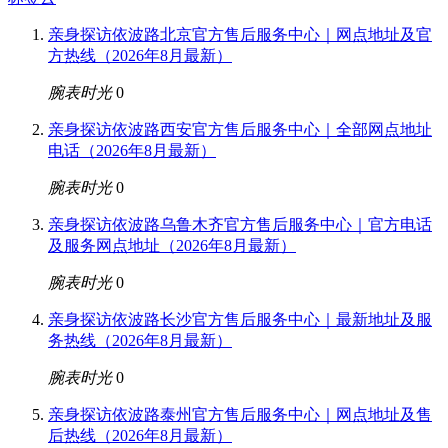
亲身探访依波路北京官方售后服务中心｜网点地址及官
方热线（2026年8月最新）
腕表时光
0
亲身探访依波路西安官方售后服务中心｜全部网点地址
电话（2026年8月最新）
腕表时光
0
亲身探访依波路乌鲁木齐官方售后服务中心｜官方电话
及服务网点地址（2026年8月最新）
腕表时光
0
亲身探访依波路长沙官方售后服务中心｜最新地址及服
务热线（2026年8月最新）
腕表时光
0
亲身探访依波路泰州官方售后服务中心｜网点地址及售
后热线（2026年8月最新）