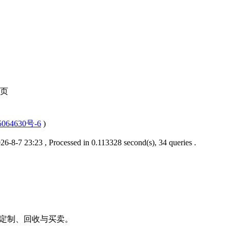
页
064630号-6
)
6-8-7 23:23
, Processed in 0.113328 second(s), 34 queries .