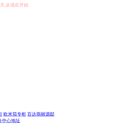
的一天,从现在开始
柜
欧米茄专柜
百达翡丽源邸
务中心地址