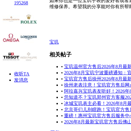
如果你也是一位宝玑手表的爱好者或者
195268
维修保养。希望我的分享能对你有所帮
宝玑
相关帖子
•
宝玑温州官方售后2026年8月
•
2026年8月宝玑宁波重磅通知
收听TA
•
宝玑官方售后徐州2026年8月最
发消息
•
徐州老表注意！宝玑官方售后网点
•
阿拉嘉兴宝玑表友听好！2026
•
恁知道不？宝玑郑州官方客服20
•
冰城宝玑表主必看！2026年8
•
北京哥们儿别瞎跑！宝玑官方售后
•
重磅！惠州宝玑官方售后服务中心
•
2026年8月最新宝玑官方售后佛