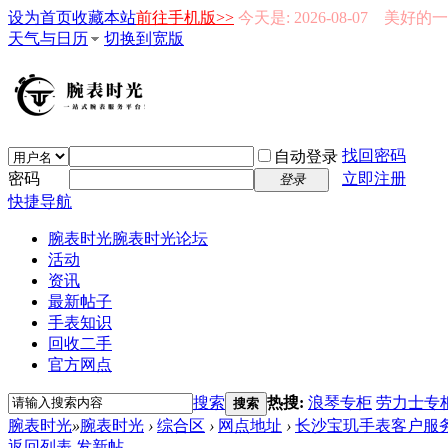
设为首页
收藏本站
前往手机版>>
今天是: 2026-08-07 美好
天气与日历
切换到宽版
找回密码
自动登录
密码
立即注册
登录
快捷导航
腕表时光
腕表时光论坛
活动
资讯
最新帖子
手表知识
回收二手
官方网点
搜索
热搜:
浪琴专柜
劳力士专
搜索
腕表时光
»
腕表时光
›
综合区
›
网点地址
›
长沙宝玑手表客户服
返回列表
发新帖