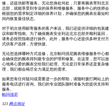
修，还提供邮寄服务。无论您身处何处，只要将腕表寄到北京
总部，就能享受到专业的保养和维修服务。服务中心的技师会
根据您的需求制定详细的保养计划，并确保您的腕表在最短时
间内恢复最佳状态。
对于初次使用邮寄服务的客户来说，我们还提供详细的包装建
议和邮寄指南。为了确保腕表安全到达北京总部并顺利返回，
请务必按照指南进行操作。此外，服务中心还提供多种支付方
式供客户选择，方便快捷。
无论您选择哪种方式送修，北京帕玛强尼腕表维修服务中心都
会确保您的腕表得到最专业的护理和修复。在这里，您可以放
心地将心爱的腕表交给我们处理。无论是日常保养还是复杂修
理，我们都会竭尽全力满足您的需求。
如果您有任何疑问或需要进一步的帮助，请随时拨打网站上的
服务电话进行咨询。我们的专业团队随时准备为您提供支持和
服务。
帕玛强尼
323
网点地址