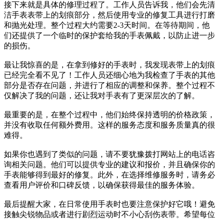
接下来就是具体的修理过程了。工作人员告诉我，他们会先清
洁手表表带上的划痕部分，然后使用专业的修复工具进行打磨
和抛光处理。整个过程大约需要2-3天时间。在等待期间，他
们还提供了一个临时的保护套给我的手表佩戴，以防止进一步
的损伤。
最让我惊喜的是，在拿到修好的手表时，我发现表带上的划痕
已经完全看不见了！工作人员还细心地为我检查了手表的其他
部分是否存在问题，并进行了相应的调整和保养。整个过程不
仅解决了我的问题，还让我对手表有了更深层次的了解。
最重要的是，在整个过程中，他们始终保持透明的价格政策，
并没有收取任何额外费用。这样的服务态度和服务质量真的很
难得。
如果你也遇到了类似的问题，请不要犹豫拨打网站上的电话咨
询相关问题。他们可以提供专业的建议和报价，并且确保你的
手表能够得到最好的修复。此外，在选择维修服务时，请务必
查看用户评价和口碑反馈，以确保获得最佳的服务体验。
最后提醒大家，在日常使用手表时也要注意保护好它哦！避免
接触尖锐物品或者进行剧烈运动时不小心刮伤表带。希望每位