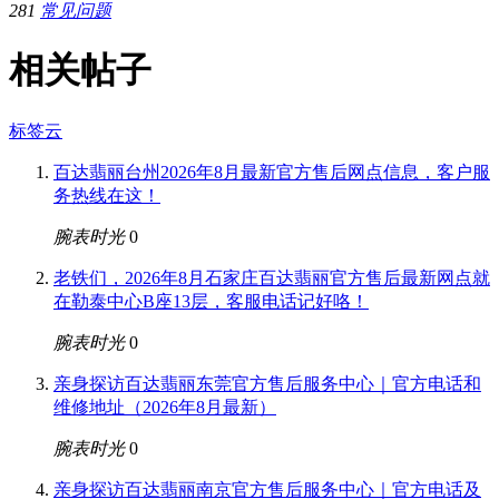
281
常见问题
相关帖子
标签云
百达翡丽台州2026年8月最新官方售后网点信息，客户服
务热线在这！
腕表时光
0
老铁们，2026年8月石家庄百达翡丽官方售后最新网点就
在勒泰中心B座13层，客服电话记好咯！
腕表时光
0
亲身探访百达翡丽东莞官方售后服务中心｜官方电话和
维修地址（2026年8月最新）
腕表时光
0
亲身探访百达翡丽南京官方售后服务中心｜官方电话及