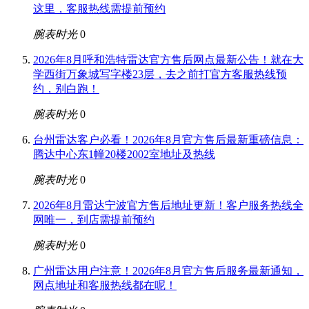
这里，客服热线需提前预约
腕表时光
0
2026年8月呼和浩特雷达官方售后网点最新公告！就在大
学西街万象城写字楼23层，去之前打官方客服热线预
约，别白跑！
腕表时光
0
台州雷达客户必看！2026年8月官方售后最新重磅信息：
腾达中心东1幢20楼2002室地址及热线
腕表时光
0
2026年8月雷达宁波官方售后地址更新！客户服务热线全
网唯一，到店需提前预约
腕表时光
0
广州雷达用户注意！2026年8月官方售后服务最新通知，
网点地址和客服热线都在呢！