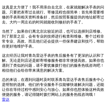
这真是太方便了！我不用亲自去北京，在家就能解决手表的问
题。只要把表寄过去就行。寄修流程也很简单：首先将需要维
修的手表和相关资料准备好，然后按照客服提供的地址邮寄过
去。大约一周左右的时间就能收到修好的手表了。
当然了，如果你们离北京比较近的话，也可以选择到店维修。
到了那里之后，会有专业的技师进行检查和维修。整个过程非
常专业、高效。而且他们还会提供一些保养建议和技巧，帮助
你更好地维护手表。
这次经历让我对青岛雷达手表的售后服务有了更深的认识和了
解。无论是到店还是邮寄维修服务都非常便捷高效。如果你也
遇到了类似的问题，请不要犹豫拨打他们的服务热线咨询吧！
相信他们会给你带来满意的解决方案。
总的来说，在遇到问题时及时联系青岛雷达手表售后服务中心
是明智的选择。他们的专业服务不仅能够快速解决问题，还能
让你在等待过程中感到安心与放心。如果你也想体验这种高效
便捷的服务，请记得随时拨打网站上的服务热线咨询哦！
雷达