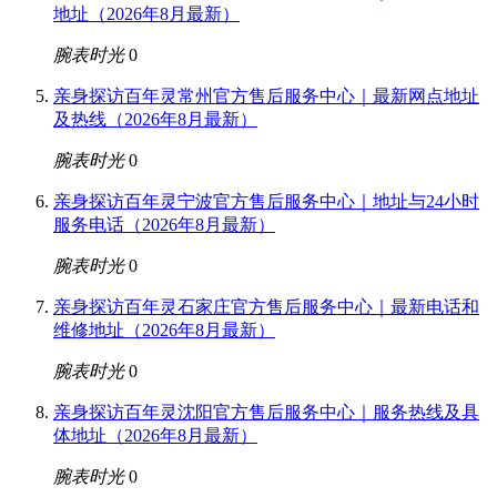
地址（2026年8月最新）
腕表时光
0
亲身探访百年灵常州官方售后服务中心｜最新网点地址
及热线（2026年8月最新）
腕表时光
0
亲身探访百年灵宁波官方售后服务中心｜地址与24小时
服务电话（2026年8月最新）
腕表时光
0
亲身探访百年灵石家庄官方售后服务中心｜最新电话和
维修地址（2026年8月最新）
腕表时光
0
亲身探访百年灵沈阳官方售后服务中心｜服务热线及具
体地址（2026年8月最新）
腕表时光
0