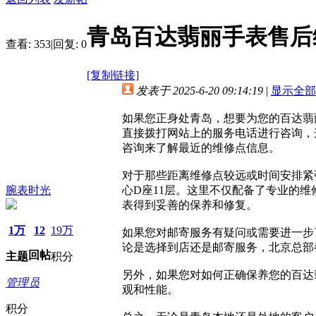
青岛百达翡丽手表售后
查看:
353
|
回复:
0
[复制链接]
发表于 2025-6-20 09:14:19
|
显示全部
如果您正身处青岛，想要为您的百达翡
直接拨打网站上的服务电话进行咨询，
咨询来了解最近的维修点信息。
对于那些距离维修点较远或时间安排紧
腕表时光
心D座11层。这里不仅配备了专业的
表得到妥善的保养和修复。
1万
12
19万
如果您对邮寄服务有疑问或需要进一步
论是选择到店还是邮寄服务，北京总部
回帖
主题
积分
另外，如果您对如何正确保养您的百达
管理员
观和性能。
积分