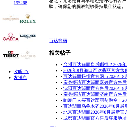
总之，无论是青岛本地还是外地的客户
195268
验，确保您的腕表能够保持最佳状态。
百达翡丽
相关帖子
•
台州百达翡丽售后哪找？2026
•
2026年8月海口百达翡丽官方
收听TA
•
百达翡丽扬州官方网点2026年
发消息
•
亲身探访百达翡丽嘉兴官方售后服
•
沈阳百达翡丽官方售后2026年
•
亲身探访百达翡丽济南官方售后服
•
咱厦门人买百达翡丽别跑空！20
•
百达翡丽乌鲁木齐2026年8
•
北京百达翡丽2026年8月最新
•
成都百达翡丽官方售后客服地址20