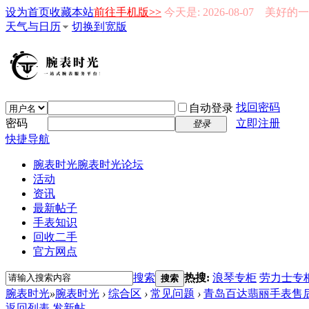
设为首页
收藏本站
前往手机版>>
今天是: 2026-08-07 美好
天气与日历
切换到宽版
找回密码
自动登录
密码
立即注册
登录
快捷导航
腕表时光
腕表时光论坛
活动
资讯
最新帖子
手表知识
回收二手
官方网点
搜索
热搜:
浪琴专柜
劳力士专
搜索
腕表时光
»
腕表时光
›
综合区
›
常见问题
›
青岛百达翡丽手表售后
返回列表
发新帖