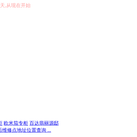
的一天,从现在开始
柜
欧米茄专柜
百达翡丽源邸
维修点地址位置查询 ...