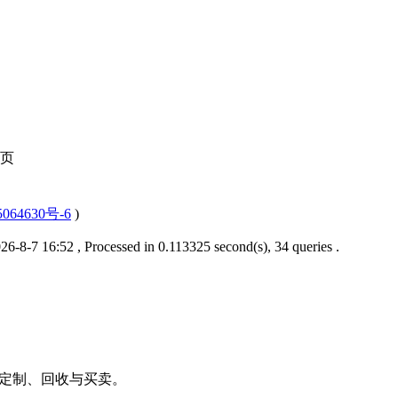
页
064630号-6
)
6-8-7 16:52
, Processed in 0.113325 second(s), 34 queries .