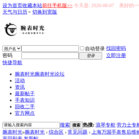
设为首页
收藏本站
前往手机版>>
今天是: 2026-08-07 美好
天气与日历
切换到宽版
找回密码
自动登录
密码
立即注册
登录
快捷导航
腕表时光
腕表时光论坛
活动
资讯
最新帖子
手表知识
回收二手
官方网点
搜索
热搜:
浪琴专柜
劳力士专
搜索
腕表时光
»
腕表时光
›
综合区
›
常见问题
›
上海万国手表售后维
返回列表
发新帖