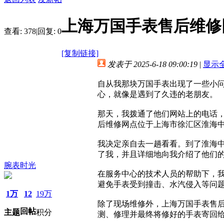
上海万国手表售后维修
查看:
378
|
回复:
0
[复制链接]
发表于 2025-6-18 09:00:19
|
显示
自从我那块万国手表出现了一些小
心，就像是遇到了久违的老朋友。
那天，我拨通了他们网站上的电话
后维修网点位于上海市徐汇区淮海中
我决定亲自去一趟看看。到了淮海中
了我，并且详细地向我介绍了他们
腕表时光
在服务中心的技术人员的帮助下，
避免手表受到撞击、水汽侵入等问
1万
12
19万
除了现场维修外，上海万国手表售
回帖
主题
积分
测、修理并最终将修好的手表寄回