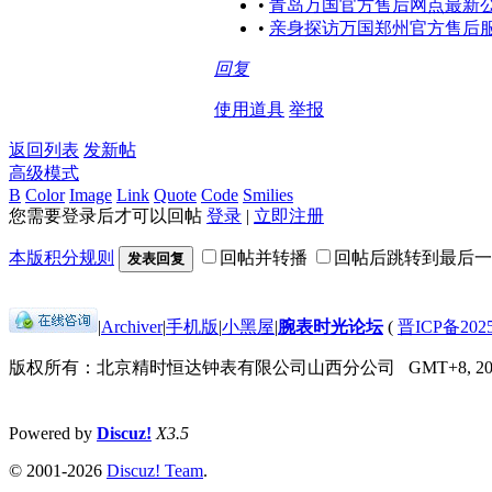
•
青岛万国官方售后网点最新公
•
亲身探访万国郑州官方售后服
回复
使用道具
举报
返回列表
发新帖
高级模式
B
Color
Image
Link
Quote
Code
Smilies
您需要登录后才可以回帖
登录
|
立即注册
本版积分规则
回帖并转播
回帖后跳转到最后一
发表回复
|
Archiver
|
手机版
|
小黑屋
|
腕表时光论坛
(
晋ICP备2025
版权所有：北京精时恒达钟表有限公司山西分公司
GMT+8, 202
Powered by
Discuz!
X3.5
© 2001-2026
Discuz! Team
.