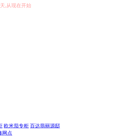
的一天,从现在开始
柜
欧米茄专柜
百达翡丽源邸
修网点