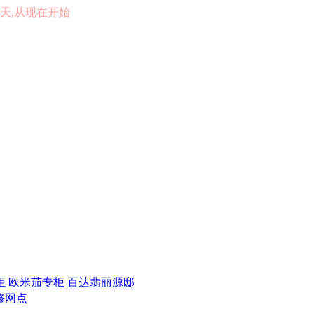
的一天,从现在开始
柜
欧米茄专柜
百达翡丽源邸
修网点