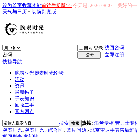
设为首页
收藏本站
前往手机版>>
今天是: 2026-08-07 美好
天气与日历
切换到宽版
找回密码
自动登录
密码
立即注册
登录
快捷导航
腕表时光
腕表时光论坛
活动
资讯
最新帖子
手表知识
回收二手
官方网点
搜索
热搜:
浪琴专柜
劳力士专
搜索
腕表时光
»
腕表时光
›
综合区
›
常见问题
›
北京雷达手表售后维
返回列表
发新帖