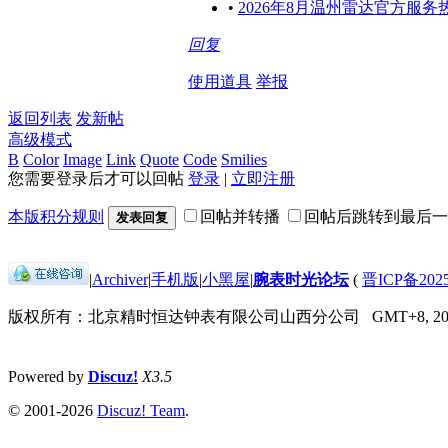
•
2026年8月温州雷达官方服
回复
使用道具
举报
返回列表
发新帖
高级模式
B
Color
Image
Link
Quote
Code
Smilies
您需要登录后才可以回帖
登录
|
立即注册
本版积分规则
回帖并转播
回帖后跳转到最后一
发表回复
|
Archiver
|
手机版
|
小黑屋
|
腕表时光论坛
(
晋ICP备2025
版权所有：北京精时恒达钟表有限公司山西分公司
GMT+8, 202
Powered by
Discuz!
X3.5
© 2001-2026
Discuz! Team
.