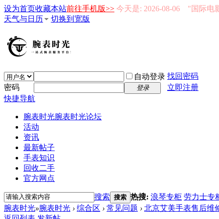
设为首页
收藏本站
前往手机版>>
今天是: 2026-08-06 "国际
天气与日历
切换到宽版
找回密码
自动登录
密码
立即注册
登录
快捷导航
腕表时光
腕表时光论坛
活动
资讯
最新帖子
手表知识
回收二手
官方网点
搜索
热搜:
浪琴专柜
劳力士专
搜索
腕表时光
»
腕表时光
›
综合区
›
常见问题
›
北京艾美手表售后维
返回列表
发新帖