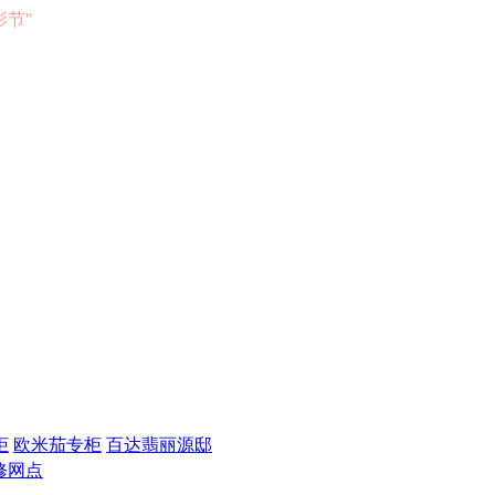
电影节"
柜
欧米茄专柜
百达翡丽源邸
修网点