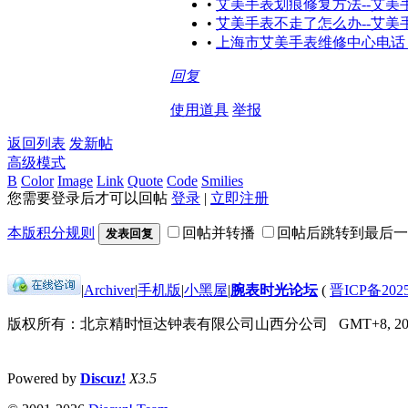
•
艾美手表划痕修复方法--艾
•
艾美手表不走了怎么办--艾
•
上海市艾美手表维修中心电话
回复
使用道具
举报
返回列表
发新帖
高级模式
B
Color
Image
Link
Quote
Code
Smilies
您需要登录后才可以回帖
登录
|
立即注册
本版积分规则
回帖并转播
回帖后跳转到最后一
发表回复
|
Archiver
|
手机版
|
小黑屋
|
腕表时光论坛
(
晋ICP备2025
版权所有：北京精时恒达钟表有限公司山西分公司
GMT+8, 202
Powered by
Discuz!
X3.5