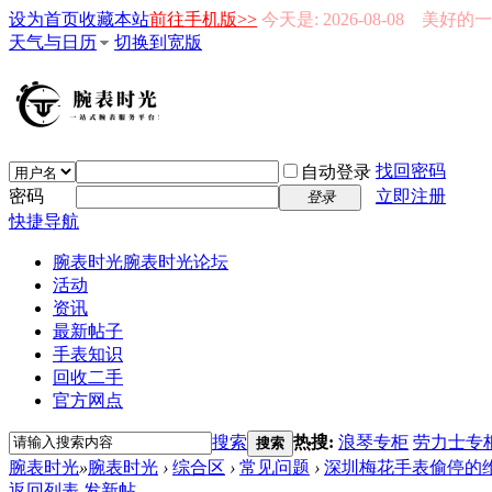
设为首页
收藏本站
前往手机版>>
今天是: 2026-08-08 美好
天气与日历
切换到宽版
找回密码
自动登录
密码
立即注册
登录
快捷导航
腕表时光
腕表时光论坛
活动
资讯
最新帖子
手表知识
回收二手
官方网点
搜索
热搜:
浪琴专柜
劳力士专
搜索
腕表时光
»
腕表时光
›
综合区
›
常见问题
›
深圳梅花手表偷停的
返回列表
发新帖