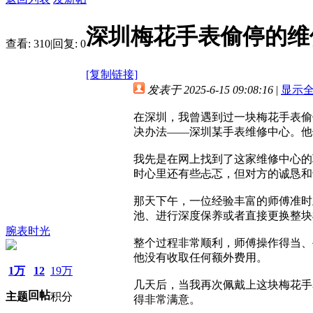
深圳梅花手表偷停的维
查看:
310
|
回复:
0
[复制链接]
发表于 2025-6-15 09:08:16
|
显示
在深圳，我曾遇到过一块梅花手表偷
决办法——深圳某手表维修中心。他
我先是在网上找到了这家维修中心的
时心里还有些忐忑，但对方的诚恳和
那天下午，一位经验丰富的师傅准时
池、进行深度保养或者直接更换整块
腕表时光
整个过程非常顺利，师傅操作得当、
他没有收取任何额外费用。
1万
12
19万
几天后，当我再次佩戴上这块梅花手
回帖
主题
积分
得非常满意。