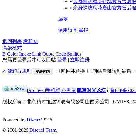
•
亲身探访梅花盐城官方售后服
•
亲身探访梅花唐山官方售后服
回复
使用道具
举报
返回列表
发新帖
高级模式
B
Color
Image
Link
Quote
Code
Smilies
您需要登录后才可以回帖
登录
|
立即注册
本版积分规则
回帖并转播
回帖后跳转到最后一
发表回复
|
Archiver
|
手机版
|
小黑屋
|
腕表时光论坛
(
晋ICP备2025
版权所有：北京精时恒达钟表有限公司山西分公司
GMT+8, 202
Powered by
Discuz!
X3.5
© 2001-2026
Discuz! Team
.