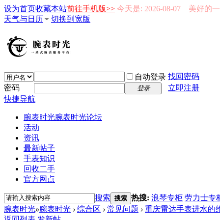
设为首页
收藏本站
前往手机版>>
今天是: 2026-08-07 美好
天气与日历
切换到宽版
找回密码
自动登录
密码
立即注册
登录
快捷导航
腕表时光
腕表时光论坛
活动
资讯
最新帖子
手表知识
回收二手
官方网点
搜索
热搜:
浪琴专柜
劳力士专
搜索
腕表时光
»
腕表时光
›
综合区
›
常见问题
›
重庆雷达手表进水的
返回列表
发新帖