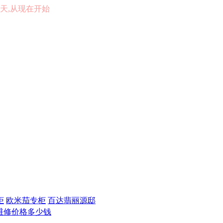
的一天,从现在开始
柜
欧米茄专柜
百达翡丽源邸
维修价格多少钱