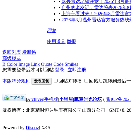
•
嘉兴雷达老铁注意！2026年8
•
广州的老友记，雷达腕表2026
•
上海宁看过来！2026年8月雷达
•
2026年8月温州雷达官方服务热
回复
使用道具
举报
返回列表
发新帖
高级模式
B
Color
Image
Link
Quote
Code
Smilies
您需要登录后才可以回帖
登录
|
立即注册
本版积分规则
回帖并转播
回帖后跳转到最后一
发表回复
|
Archiver
|
手机版
|
小黑屋
|
腕表时光论坛
(
晋ICP备2025
版权所有：北京精时恒达钟表有限公司山西分公司
GMT+8, 202
Powered by
Discuz!
X3.5