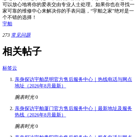
可以放心地将你的爱表交由专业人士处理。如果你也在寻找一
家可靠的维修中心来解决你的手表问题，“宇舶之家”绝对是一
个不错的选择！
宇舶
273
常见问题
相关帖子
标签云
亲身探访宇舶昆明官方售后服务中心｜热线电话与网点
地址（2026年8月最新）
腕表时光
0
亲身探访宇舶厦门官方售后服务中心｜最新地址及服务
热线（2026年8月最新）
腕表时光
0