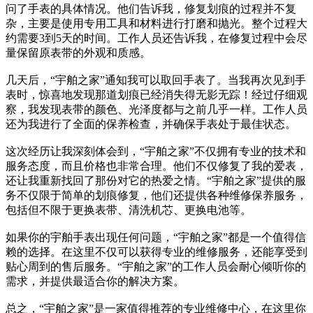
问了手表的具体情况。他们告诉我，修复划痕的过程并不复
杂，主要是使用专用工具和材料进行打磨和抛光。整个过程大
约需要3到5天的时间。工作人员还告诉我，在修复过程中会尽
量保留原表带的外观和质感。
几天后，“宇舶之家”通知我可以取回手表了。当我再次见到手
表时，惊喜地发现那道划痕已经消失得无影无踪！经过仔细观
察，我发现表带的颜色、光泽度都与之前几乎一样。工作人员
还为我进行了全面的保养检查，并确保手表处于最佳状态。
这次经历让我深刻体会到，“宇舶之家”不仅拥有专业的技术和
服务态度，而且价格也非常合理。他们不仅修复了我的爱表，
还让我重新找回了那份对它的热爱之情。“宇舶之家”提供的服
务不仅限于简单的划痕修复，他们还提供各种维修保养服务，
包括但不限于更换表带、清洗机芯、更换电池等。
如果你的宇舶手表出现任何问题，“宇舶之家”都是一个值得信
赖的选择。在这里不仅可以获得专业的维修服务，还能享受到
贴心周到的售后服务。“宇舶之家”的工作人员会耐心倾听你的
需求，并提供最适合你的解决方案。
总之，“宇舶之家”是一家值得推荐的专业维修中心，在这里你