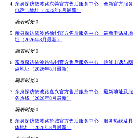
亲身探访依波路东莞官方售后服务中心｜全新官方服务
电话与地址（2026年8月最新）
腕表时光
0
亲身探访依波路徐州官方售后服务中心｜最新电话及地
址（2026年8月最新）
腕表时光
0
亲身探访依波路温州官方售后服务中心｜热线电话与网
点地址（2026年8月最新）
腕表时光
0
亲身探访依波路嘉兴官方售后服务中心｜最新地址及服
务热线（2026年8月最新）
腕表时光
0
亲身探访依波路盐城官方售后服务中心｜服务热线及具
体地址（2026年8月最新）