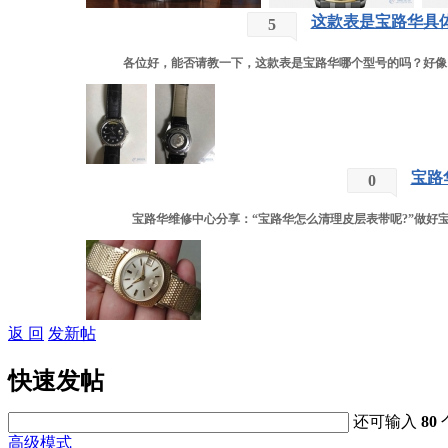
这款表是宝路华具
5
各位好，能否请教一下，这款表是宝路华哪个型号的吗？好像网
宝路
0
宝路华维修中心分享：“宝路华怎么清理皮层表带呢?”做好宝
返 回
发新帖
快速发帖
还可输入
80
高级模式