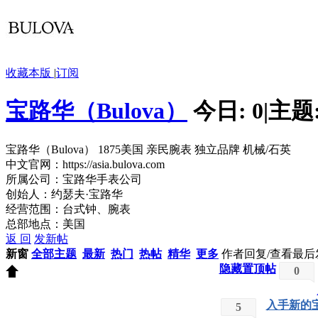
收藏本版
|
订阅
宝路华（Bulova）
今日:
0
|
主题
宝路华（Bulova） 1875美国 亲民腕表 独立品牌 机械/石英
中文官网：https://asia.bulova.com
所属公司：宝路华手表公司
创始人：约瑟夫·宝路华
经营范围：台式钟、腕表
总部地点：美国
返 回
发新帖
新窗
全部主题
最新
热门
热帖
精华
更多
作者
回复/查看
最后
隐藏置顶帖
0
入手新的
5