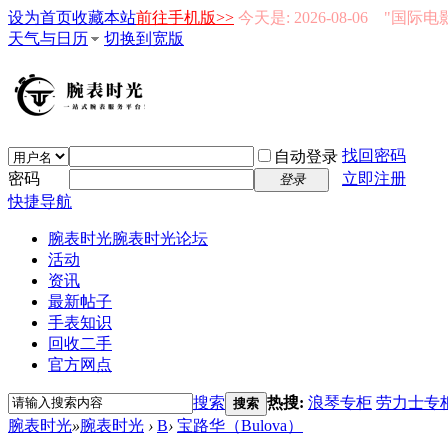
设为首页
收藏本站
前往手机版>>
今天是: 2026-08-06 "国际
天气与日历
切换到宽版
找回密码
自动登录
密码
立即注册
登录
快捷导航
腕表时光
腕表时光论坛
活动
资讯
最新帖子
手表知识
回收二手
官方网点
搜索
热搜:
浪琴专柜
劳力士专
搜索
腕表时光
»
腕表时光
›
B
›
宝路华（Bulova）