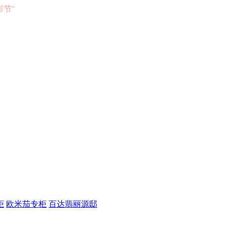
电影节"
柜
欧米茄专柜
百达翡丽源邸