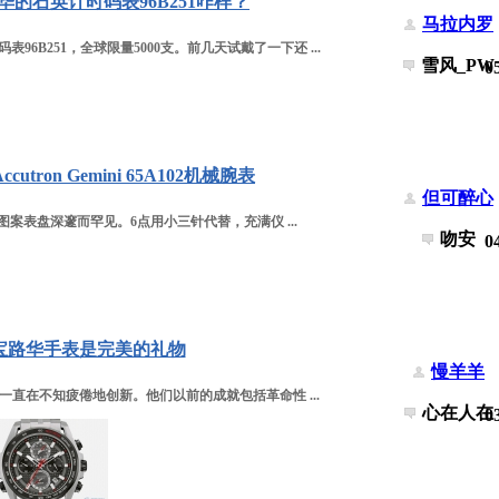
的石英计时码表96B251咋样？
马拉内罗
B251，全球限量5000支。前几天试戴了一下还 ...
雪风_PW
0
utron Gemini 65A102机械腕表
但可醉心
图案表盘深邃而罕见。6点用小三针代替，充满仪 ...
吻安
0
宝路华手表是完美的礼物
慢羊羊
直在不知疲倦地创新。他们以前的成就包括革命性 ...
心在人在
0