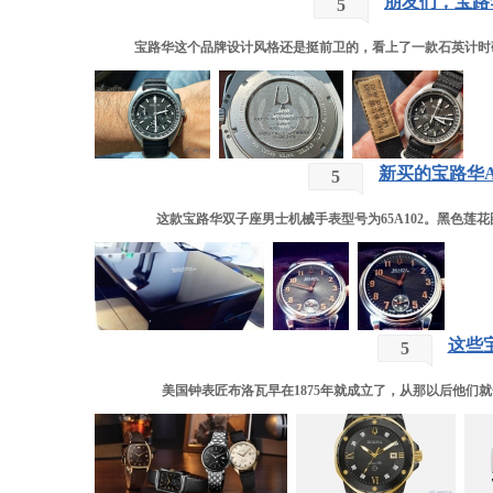
朋友们，宝路华
5
宝路华这个品牌设计风格还是挺前卫的，看上了一款石英计时码表96
新买的宝路华Acc
5
这款宝路华双子座男士机械手表型号为65A102。黑色莲花
这些
5
美国钟表匠布洛瓦早在1875年就成立了，从那以后他们就一