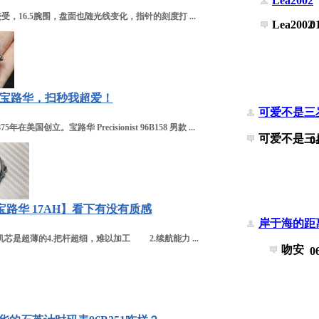
Lea2002
6.5腕围，盘面也随光线变化，指针的刻度打 ...
Lea2002
0
宝路华，扫秒我超爱！
可爱不是三
立。宝路华 Precisionist 96B158 男款 ...
可爱不是三
0
路华 17AH】看下有没有质感
岸于海的距
芯是超薄的4.把杆超细，难以加工 2.续航能力 ...
吻安
0