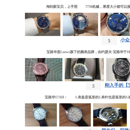
淘到新宝贝，上手照 7750机械，厚度大小都可以接受，1
小众
5
宝路华是Loews旗下的腕表品牌，由约瑟夫·宝路华于1875年在美国创
刚入手的【宝
5
宝路华17AH： 1.表盘是弧形的2.表针也是弧形的3.机