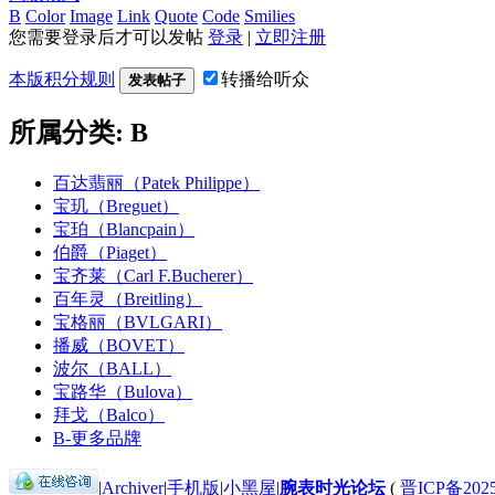
B
Color
Image
Link
Quote
Code
Smilies
您需要登录后才可以发帖
登录
|
立即注册
本版积分规则
转播给听众
发表帖子
所属分类: B
百达翡丽（Patek Philippe）
宝玑（Breguet）
宝珀（Blancpain）
伯爵（Piaget）
宝齐莱（Carl F.Bucherer）
百年灵（Breitling）
宝格丽（BVLGARI）
播威（BOVET）
波尔（BALL）
宝路华（Bulova）
拜戈（Balco）
B-更多品牌
|
Archiver
|
手机版
|
小黑屋
|
腕表时光论坛
(
晋ICP备2025