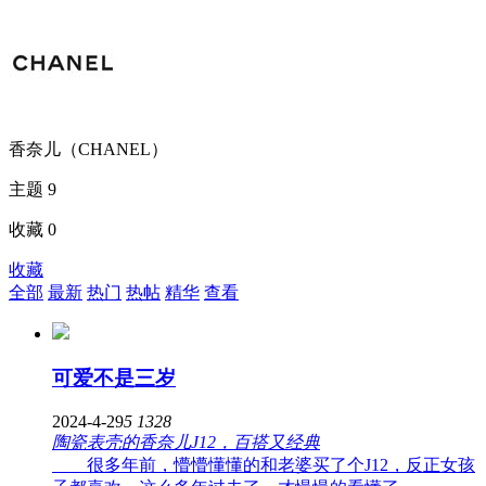
香奈儿（CHANEL）
主题 9
收藏 0
收藏
全部
最新
热门
热帖
精华
查看
可爱不是三岁
2024-4-29
5
1328
陶瓷表壳的香奈儿J12，百搭又经典
很多年前，懵懵懂懂的和老婆买了个J12，反正女孩