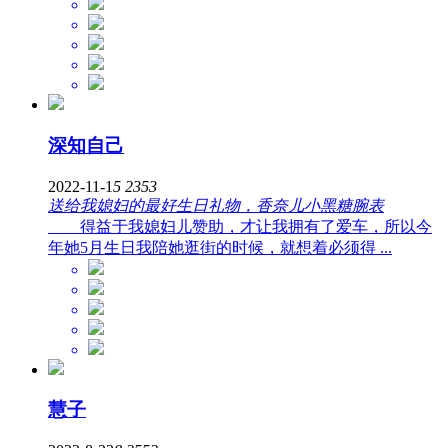
深知自己
2022-11-1
5
2353
送给我媳妇的最好生日礼物，香奈儿小黑糖腕表
得益于我媳妇儿赞助，才让我拥有了爱车，所以今
年她5月生日我陪她逛街的时候，就想着必须得 ...
慧子